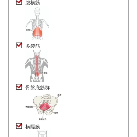
腹横筋
多裂筋
骨盤底筋群
横隔膜