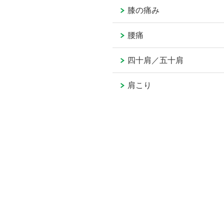
膝の痛み
腰痛
四十肩／五十肩
肩こり