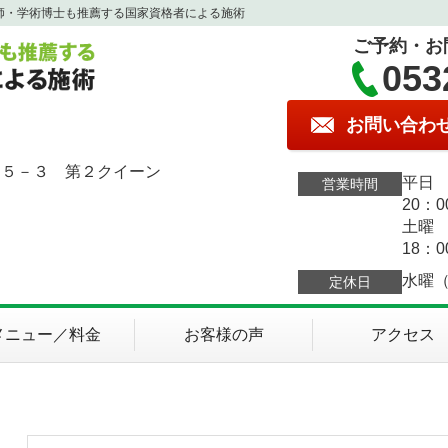
師・学術博士も推薦する国家資格者による施術
ご予約・お
053
お問い合わ
１５－３ 第２クイーン
平日 
営業時間
20：0
土曜 
18：0
水曜
定休日
メニュー／料金
お客様の声
アクセス