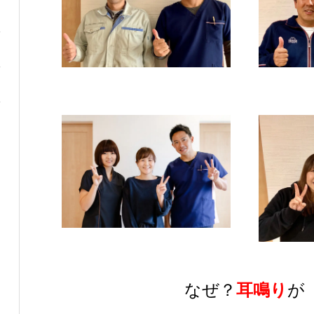
なぜ？
耳鳴り
が