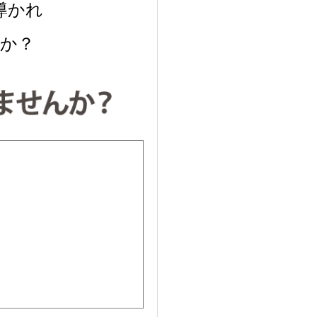
導かれ
か？