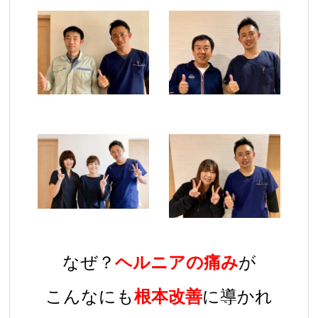
なぜ？
ヘルニアの痛み
が
こんなにも
根本改善
に導かれ