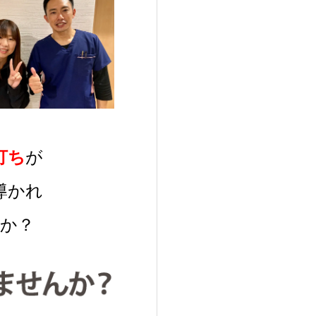
打ち
が
導かれ
か？