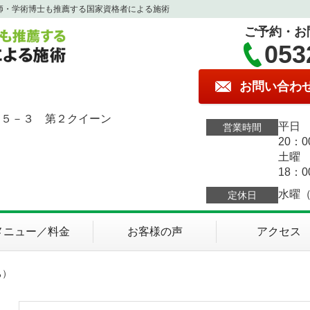
師・学術博士も推薦する国家資格者による施術
ご予約・お
053
お問い合わ
１５－３ 第２クイーン
平日 
営業時間
20：0
土曜 
18：0
水曜
定休日
メニュー／料金
お客様の声
アクセス
ち）