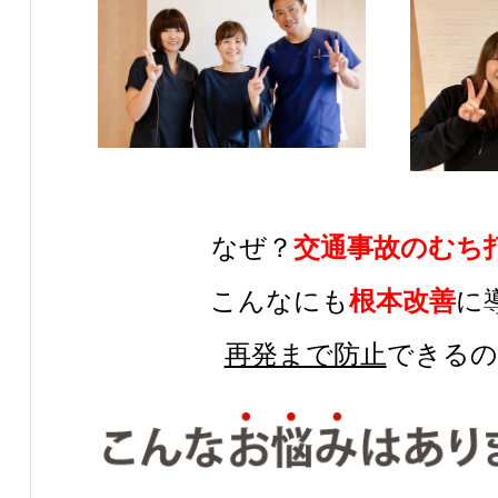
なぜ？
交通事故のむち
こんなにも
根本改善
に
再発まで防止
できるの