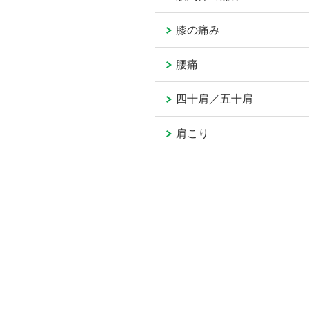
膝の痛み
腰痛
四十肩／五十肩
肩こり