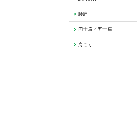
腰痛
四十肩／五十肩
肩こり