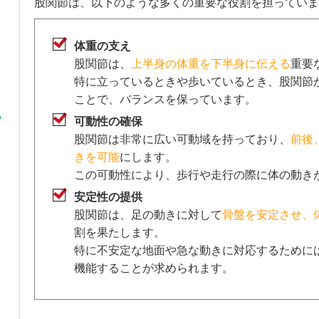
股関節は、以下のような多くの重要な役割を担っていま
体重の支え
股関節は、
上半身の体重を下半身に伝える
重要
特に立っているときや歩いているとき、股関節
ことで、バランスを保っています。
可動性の確保
股関節は非常に広い可動域を持っており、
前後
きを可能
にします。
この可動性により、歩行や走行の際に体の動き
安定性の提供
股関節は、足の動きに対して
骨盤を安定させ、
割を果たします。
特に不安定な地面や急な動きに対応するために
機能することが求められます。