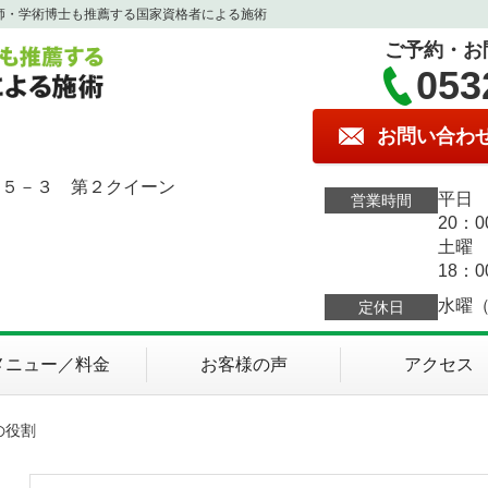
師・学術博士も推薦する国家資格者による施術
ご予約・お
053
お問い合わ
１５－３ 第２クイーン
平日 
営業時間
20：0
土曜 
18：0
水曜
定休日
メニュー／料金
お客様の声
アクセス
の役割