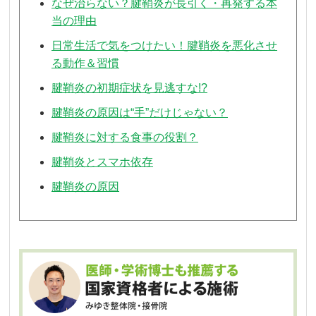
なぜ治らない？腱鞘炎が長引く・再発する本
当の理由
日常生活で気をつけたい！腱鞘炎を悪化させ
る動作＆習慣
腱鞘炎の初期症状を見逃すな!?
腱鞘炎の原因は“手”だけじゃない？
腱鞘炎に対する食事の役割？
腱鞘炎とスマホ依存
腱鞘炎の原因