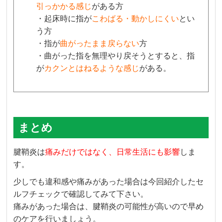
引っかかる感じ
がある方
・起床時に指が
こわばる・動かしにくい
とい
う方
・指が
曲がったまま戻らない
方
・曲がった指を無理やり戻そうとすると、指
が
カクンとはねるような感じ
がある。
まとめ
腱鞘炎は
痛みだけではなく、日常生活にも影響
しま
す。
少しでも違和感や痛みがあった場合は今回紹介したセ
ルフチェックで確認してみて下さい。
痛みがあった場合は、腱鞘炎の可能性が高いので早め
のケアを行いましょう。