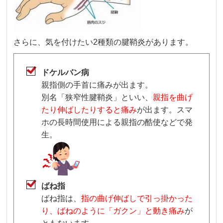
さらに、気を付けたい2種類の腱鞘炎があります。
ドケルバン病
親指側の手首に痛みが出ます。
別名「狭窄性腱鞘炎」といい、
親指を曲げ
たり伸ばしたりすると痛み
が出ます。スマ
ホの長時間使用による親指の酷使などで発
生。
ばね指
ばね指は、
指の曲げ伸ばしで引っ掛かった
り、ばねのように「ガクン」と動き痛み
が