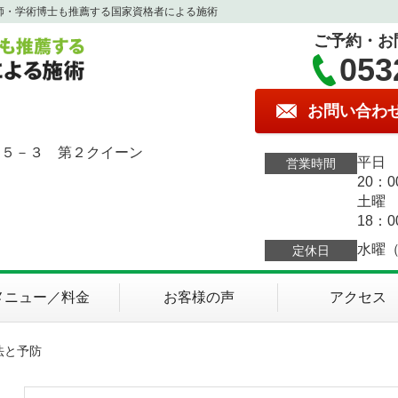
師・学術博士も推薦する国家資格者による施術
ご予約・お
053
お問い合わ
１５－３ 第２クイーン
平日 
営業時間
20：0
土曜 
18：0
水曜
定休日
メニュー／料金
お客様の声
アクセス
法と予防