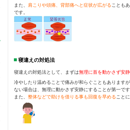
また、
肩こりや頭痛、背部痛へと症状が広がる
こともあ
です。
寝違えの対処法
寝違えの対処法として、まずは
無理に首を動かさず安静
冷やしたり温めることで痛みが和らぐこともありますが
ない場合は、無理に動かさず安静にすることが第一です
また、
整体などで助けを借りる事も回復を早める
ことに