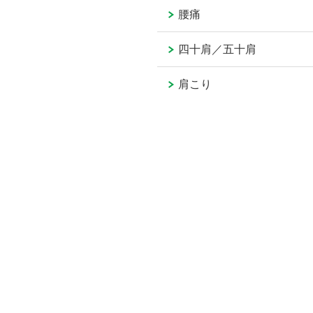
腰痛
四十肩／五十肩
肩こり