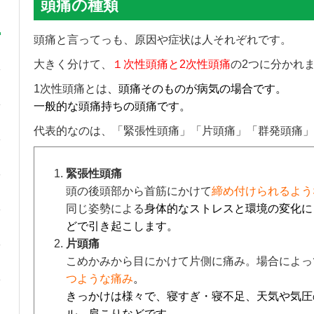
頭痛の種類
頭痛と言ってっも、原因や症状は人それぞれです。
大きく分けて、
１次性頭痛と2次性頭痛
の2つに分かれ
1次性頭痛とは
、頭痛そのものが病気の場合です。
一般的な頭痛持ちの頭痛です。
代表的なのは、「緊張性頭痛」「片頭痛」「群発頭痛」
緊張性頭痛
頭の後頭部から首筋にかけて
締め付けられるよう
同じ姿勢による
身体的なストレスと環境の変化に
どで引き起こします。
片頭痛
こめかみから目にかけて片側に痛み。場合によっ
つような痛み
。
きっかけは様々で、寝すぎ・寝不足、天気や気圧
ル、肩こりなどです。