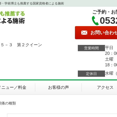
師・学術博士も推薦する国家資格者による施術
ご予約・お
053
お問い合わ
１５－３ 第２クイーン
平日 
営業時間
20：0
土曜 
18：0
水曜
定休日
メニュー／料金
お客様の声
アクセス
頭痛の種類