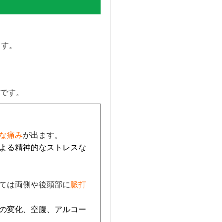
ます
。
です。
な痛み
が出ます。
よる精神的なストレスな
ては両側や後頭部に
脈打
の変化、空腹、アルコー