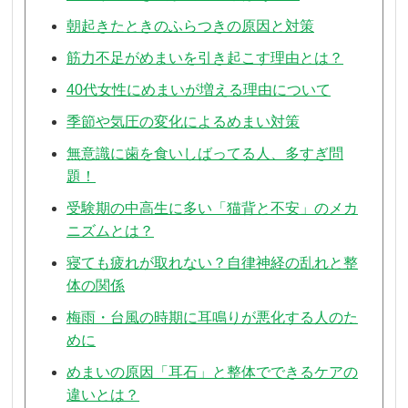
朝起きたときのふらつきの原因と対策
筋力不足がめまいを引き起こす理由とは？
40代女性にめまいが増える理由について
季節や気圧の変化によるめまい対策
無意識に歯を食いしばってる人、多すぎ問
題！
受験期の中高生に多い「猫背と不安」のメカ
ニズムとは？
寝ても疲れが取れない？自律神経の乱れと整
体の関係
梅雨・台風の時期に耳鳴りが悪化する人のた
めに
めまいの原因「耳石」と整体でできるケアの
違いとは？