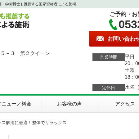
師・学術博士も推薦する国家資格者による施術
ご予約・お
053
お問い合わ
１５－３ 第２クイーン
平日 
営業時間
20：0
土曜 
18：0
水曜
定休日
メニュー／料金
お客様の声
アクセス
トレス解消に最適！整体でリラックス